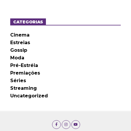
q
u
i
v
o
CATEGORIAS
s
Cinema
Estreias
Gossip
Moda
Pré-Estréia
Premiações
Séries
Streaming
Uncategorized