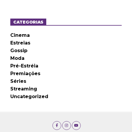
q
u
i
v
o
CATEGORIAS
s
Cinema
Estreias
Gossip
Moda
Pré-Estréia
Premiações
Séries
Streaming
Uncategorized