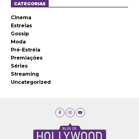
o
CATEGORIAS
s
Cinema
Estreias
Gossip
Moda
Pré-Estréia
Premiações
Séries
Streaming
Uncategorized