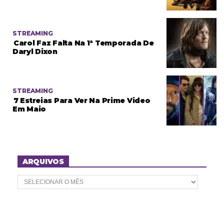
STREAMING
Carol Faz Falta Na 1ª Temporada De
Daryl Dixon
STREAMING
7 Estreias Para Ver Na Prime Video
Em Maio
ARQUIVOS
A
r
q
u
i
v