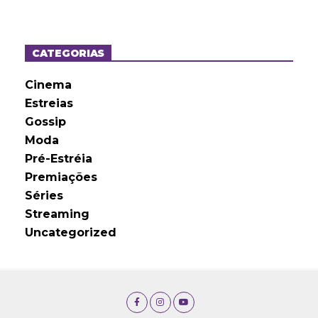
q
u
i
v
o
CATEGORIAS
s
Cinema
Estreias
Gossip
Moda
Pré-Estréia
Premiações
Séries
Streaming
Uncategorized