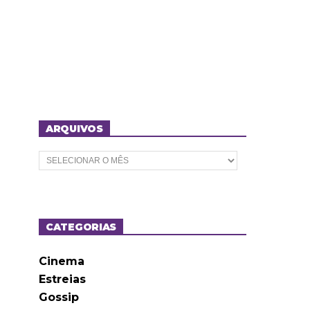
ARQUIVOS
A
r
q
u
i
v
o
CATEGORIAS
s
Cinema
Estreias
Gossip