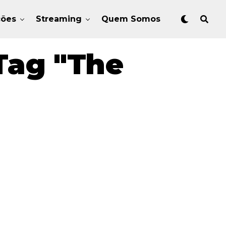
ções
Streaming
Quem Somos
Tag "The