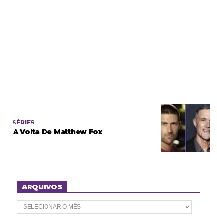
SÉRIES
A Volta De Matthew Fox
ARQUIVOS
A
r