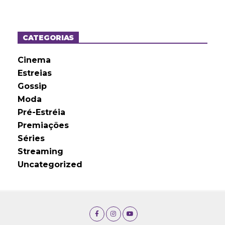
q
u
i
v
o
CATEGORIAS
s
Cinema
Estreias
Gossip
Moda
Pré-Estréia
Premiações
Séries
Streaming
Uncategorized