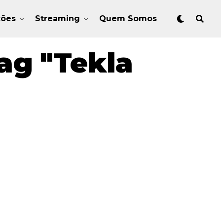
ções
Streaming
Quem Somos
ag "Tekla