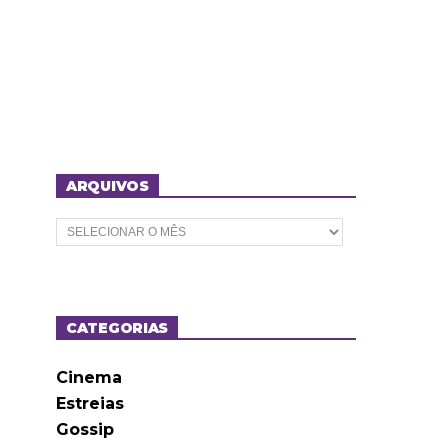
ARQUIVOS
A
r
q
u
i
v
o
CATEGORIAS
s
Cinema
Estreias
Gossip