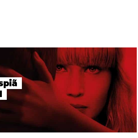
spiã
d