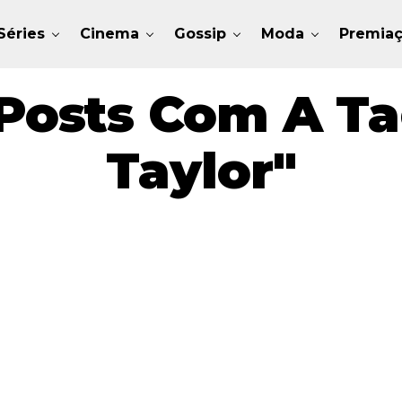
Séries
Cinema
Gossip
Moda
Premia
Posts Com A T
Taylor"