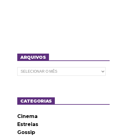
ARQUIVOS
A
r
q
u
i
v
o
CATEGORIAS
s
Cinema
Estreias
Gossip