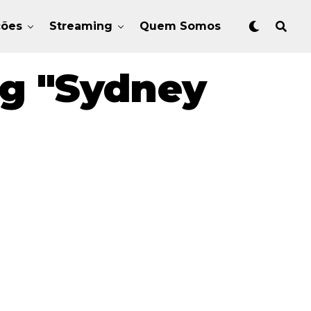
ções
Streaming
Quem Somos
ag "Sydney