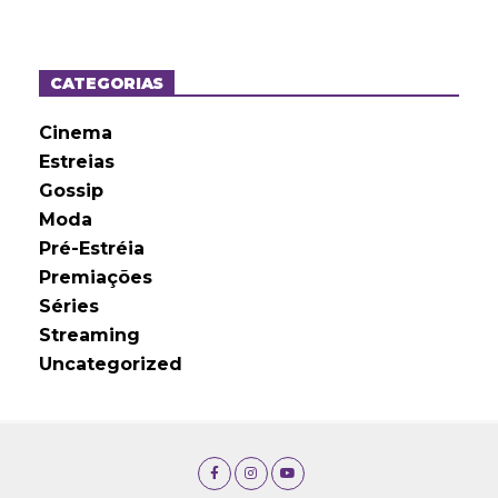
q
u
i
v
o
CATEGORIAS
s
Cinema
Estreias
Gossip
Moda
Pré-Estréia
Premiações
Séries
Streaming
Uncategorized