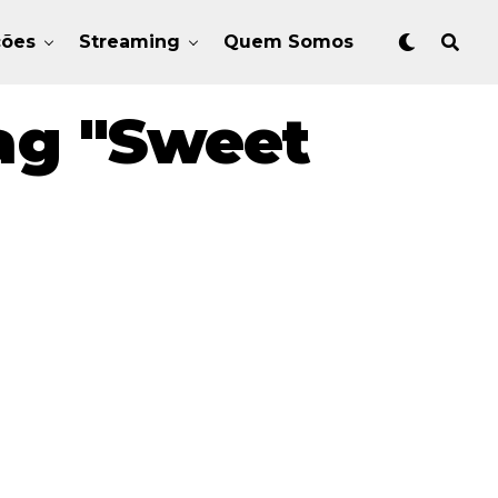
ções
Streaming
Quem Somos
ag "Sweet