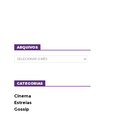
ARQUIVOS
A
r
q
u
i
v
o
CATEGORIAS
s
Cinema
Estreias
Gossip