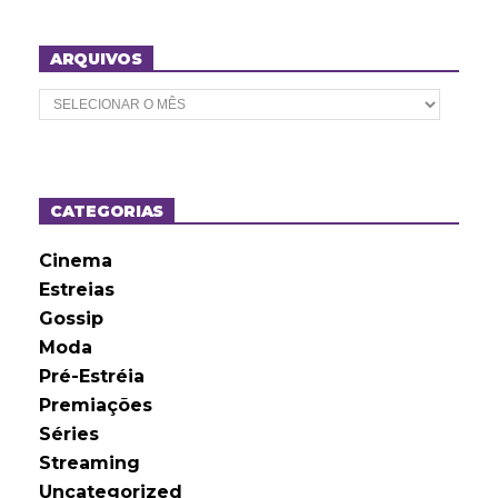
ARQUIVOS
A
r
q
u
i
v
o
CATEGORIAS
s
Cinema
Estreias
Gossip
Moda
Pré-Estréia
Premiações
Séries
Streaming
Uncategorized