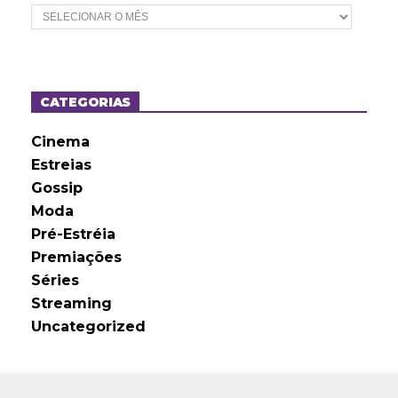
A
r
q
u
i
v
o
CATEGORIAS
s
Cinema
Estreias
Gossip
Moda
Pré-Estréia
Premiações
Séries
Streaming
Uncategorized