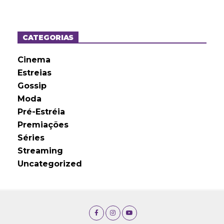
q
u
i
v
o
CATEGORIAS
s
Cinema
Estreias
Gossip
Moda
Pré-Estréia
Premiações
Séries
Streaming
Uncategorized