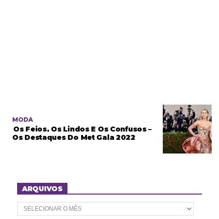
MODA
Os Feios, Os Lindos E Os Confusos –
Os Destaques Do Met Gala 2022
ARQUIVOS
A
r