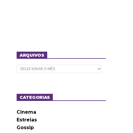
ARQUIVOS
A
r
q
u
i
v
o
CATEGORIAS
s
Cinema
Estreias
Gossip