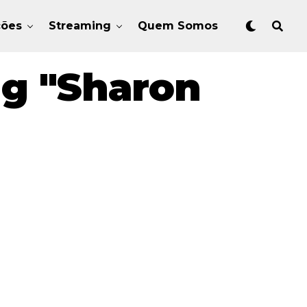
ções
Streaming
Quem Somos
ag "Sharon