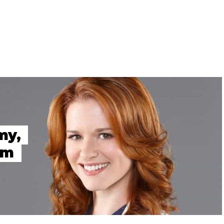
my,
Um