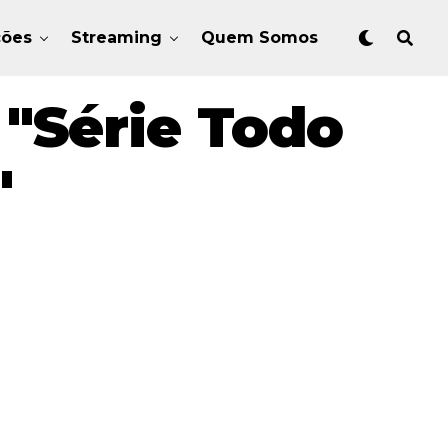
ções
Streaming
Quem Somos
"Série Todo
"