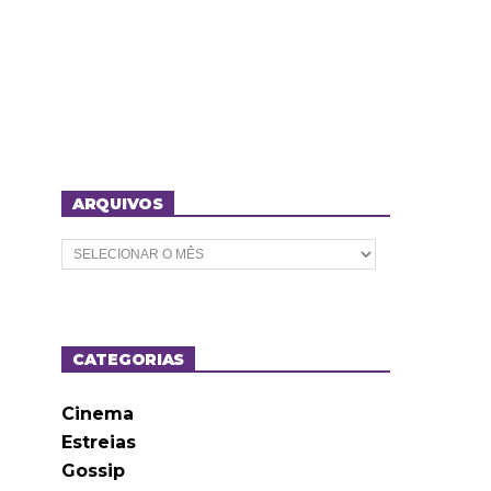
ARQUIVOS
A
r
q
u
i
v
o
CATEGORIAS
s
Cinema
Estreias
Gossip