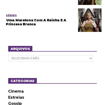
SÉRIES
Uma Maratona Com A Rainha E A
Princesa Branca
ARQUIVOS
A
r
q
u
i
v
o
CATEGORIAS
s
Cinema
Estreias
Gossip