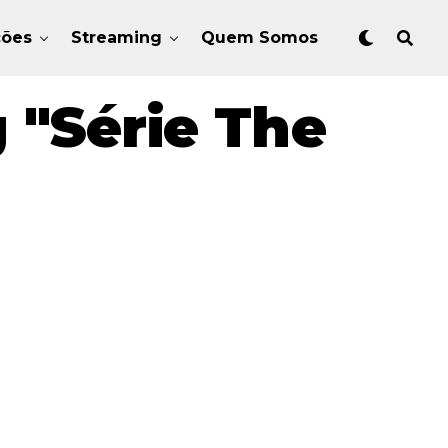
ções
Streaming
Quem Somos
 "Série The