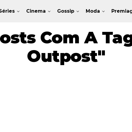
Séries
Cinema
Gossip
Moda
Premia
osts Com A Tag
Outpost"