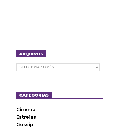
ARQUIVOS
A
r
q
u
i
v
o
CATEGORIAS
s
Cinema
Estreias
Gossip