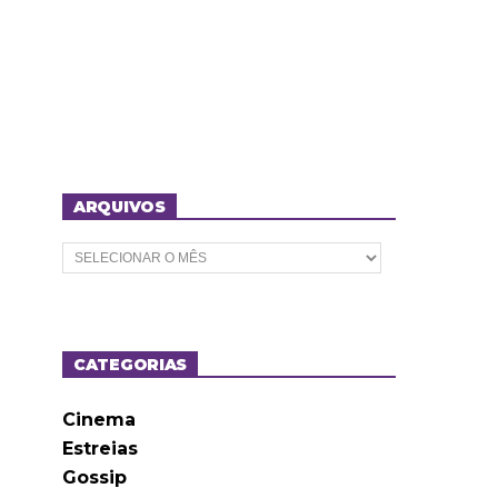
ARQUIVOS
A
r
q
u
i
v
o
CATEGORIAS
s
Cinema
Estreias
Gossip