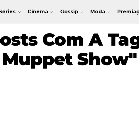
Séries
Cinema
Gossip
Moda
Premia
osts Com A Tag
Muppet Show"