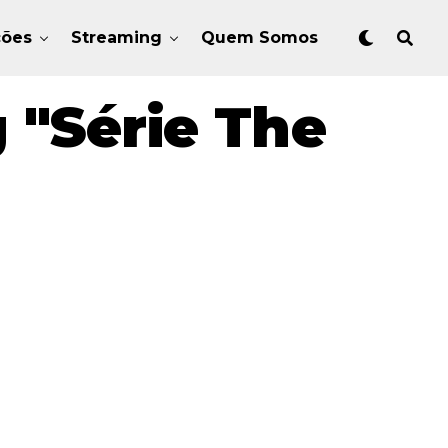
ções
Streaming
Quem Somos
 "Série The