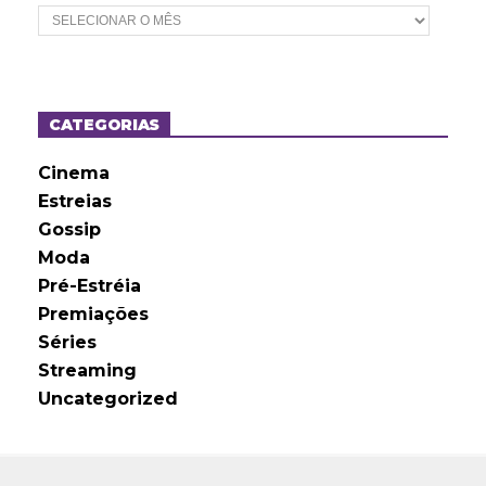
A
r
q
u
i
v
o
CATEGORIAS
s
Cinema
Estreias
Gossip
Moda
Pré-Estréia
Premiações
Séries
Streaming
Uncategorized