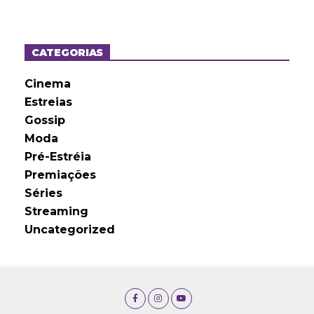
q
u
i
v
o
CATEGORIAS
s
Cinema
Estreias
Gossip
Moda
Pré-Estréia
Premiações
Séries
Streaming
Uncategorized