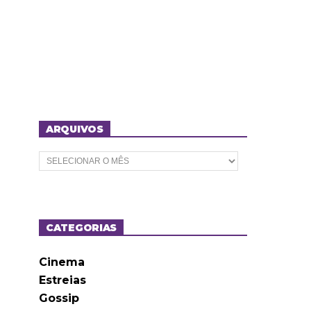
ARQUIVOS
A
r
q
u
i
v
o
CATEGORIAS
s
Cinema
Estreias
Gossip