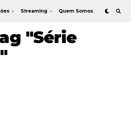
ções
Streaming
Quem Somos
ag "Série
"