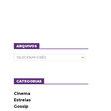
ARQUIVOS
A
r
q
u
i
v
o
CATEGORIAS
s
Cinema
Estreias
Gossip