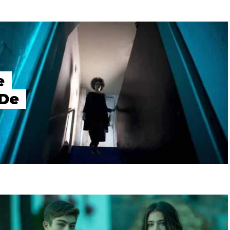
e
 De