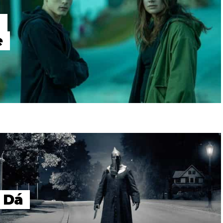
á
e
 Dá