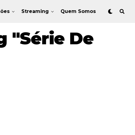
ções
Streaming
Quem Somos
 "Série De