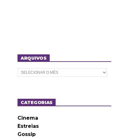
ARQUIVOS
A
r
q
u
i
v
o
CATEGORIAS
s
Cinema
Estreias
Gossip