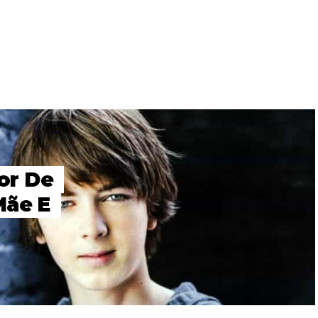
tor De
Mãe E