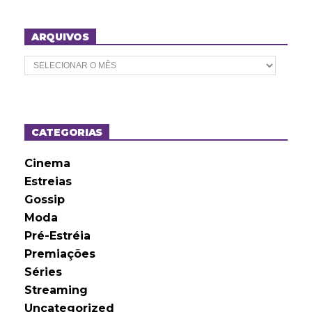
ARQUIVOS
A
r
q
u
i
v
o
CATEGORIAS
s
Cinema
Estreias
Gossip
Moda
Pré-Estréia
Premiações
Séries
Streaming
Uncategorized