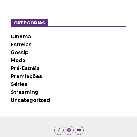
q
u
i
v
o
CATEGORIAS
s
Cinema
Estreias
Gossip
Moda
Pré-Estréia
Premiações
Séries
Streaming
Uncategorized