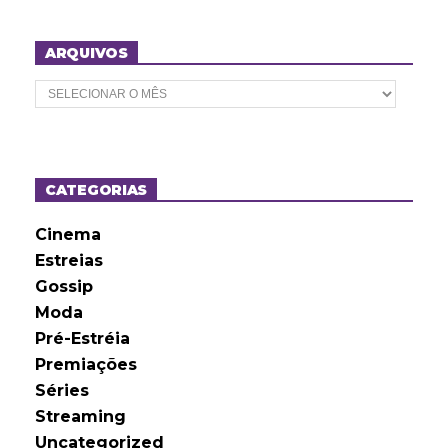
ARQUIVOS
A
r
q
u
i
v
o
CATEGORIAS
s
Cinema
Estreias
Gossip
Moda
Pré-Estréia
Premiações
Séries
Streaming
Uncategorized