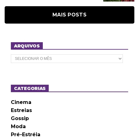
MAIS POSTS
ARQUIVOS
A
r
q
u
i
v
o
CATEGORIAS
s
Cinema
Estreias
Gossip
Moda
Pré-Estréia