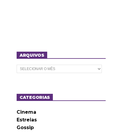
ARQUIVOS
A
r
q
u
i
v
o
CATEGORIAS
s
Cinema
Estreias
Gossip