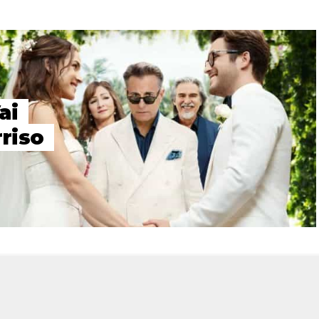
ai
riso