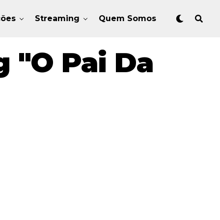
ções
Streaming
Quem Somos
 "O Pai Da