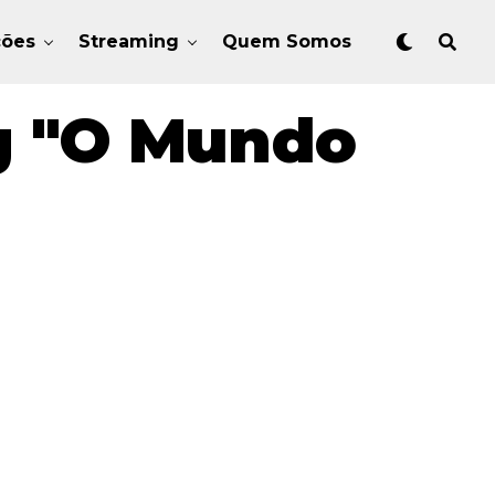
ções
Streaming
Quem Somos
g "O Mundo
"