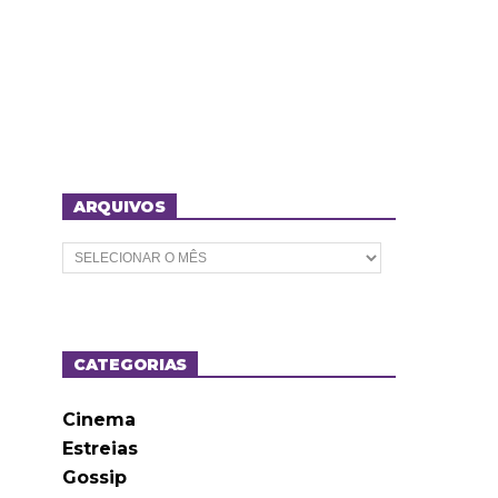
ARQUIVOS
A
r
q
u
i
v
o
CATEGORIAS
s
Cinema
Estreias
Gossip