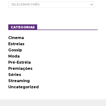
A
r
q
u
i
v
o
CATEGORIAS
s
Cinema
Estreias
Gossip
Moda
Pré-Estréia
Premiações
Séries
Streaming
Uncategorized