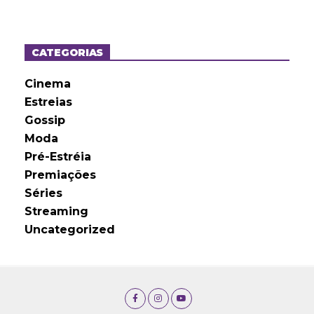
q
u
i
v
o
CATEGORIAS
s
Cinema
Estreias
Gossip
Moda
Pré-Estréia
Premiações
Séries
Streaming
Uncategorized