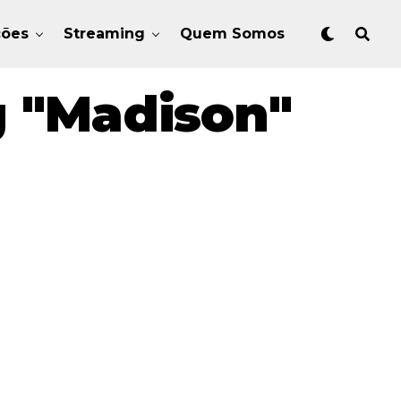
ções
Streaming
Quem Somos
g "Madison"