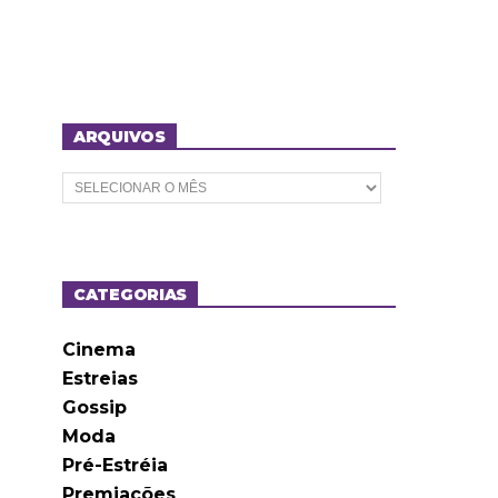
ARQUIVOS
A
r
q
u
i
v
o
CATEGORIAS
s
Cinema
Estreias
Gossip
Moda
Pré-Estréia
Premiações