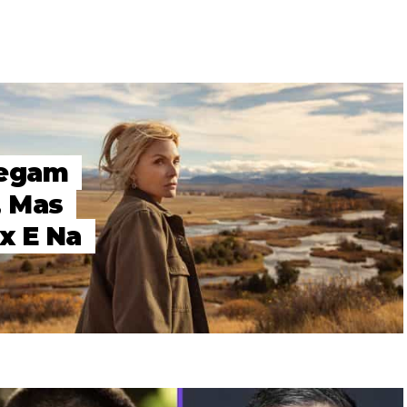
hegam
, Mas
x E Na