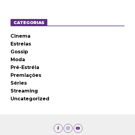
q
u
i
v
o
CATEGORIAS
s
Cinema
Estreias
Gossip
Moda
Pré-Estréia
Premiações
Séries
Streaming
Uncategorized