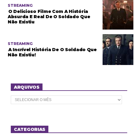
STREAMING
O Delicioso Filme Com A História
Absurda E Real De O Soldado Que
Não Existiu
STREAMING
A Incrível História De O Soldado Que
Não Existiu!
ARQUIVOS
A
r
q
u
i
v
o
CATEGORIAS
s