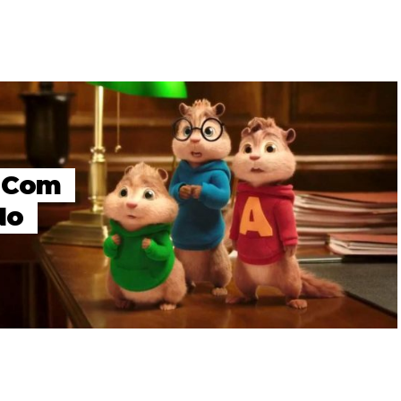
a Com
No