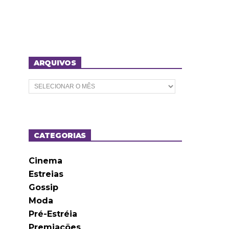
ARQUIVOS
A
r
q
u
i
v
o
CATEGORIAS
s
Cinema
Estreias
Gossip
Moda
Pré-Estréia
Premiações