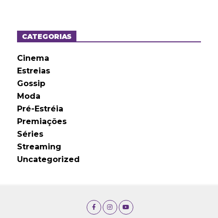
q
u
i
v
o
CATEGORIAS
s
Cinema
Estreias
Gossip
Moda
Pré-Estréia
Premiações
Séries
Streaming
Uncategorized