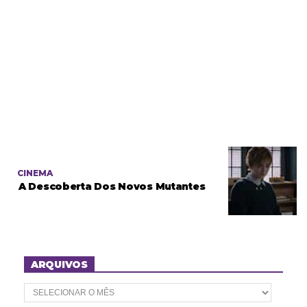
CINEMA
A Descoberta Dos Novos Mutantes
ARQUIVOS
A
r