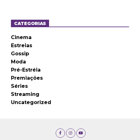
q
u
i
v
o
CATEGORIAS
s
Cinema
Estreias
Gossip
Moda
Pré-Estréia
Premiações
Séries
Streaming
Uncategorized