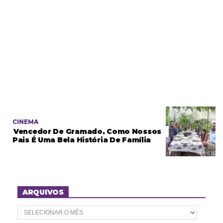
CINEMA
Vencedor De Gramado, Como Nossos
Pais É Uma Bela História De Família
ARQUIVOS
A
r