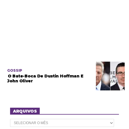
GOSSIP
O Bate-Boca De Dustin Hoffman E
John Oliver
ARQUIVOS
A
r