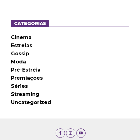
q
u
i
v
o
CATEGORIAS
s
Cinema
Estreias
Gossip
Moda
Pré-Estréia
Premiações
Séries
Streaming
Uncategorized