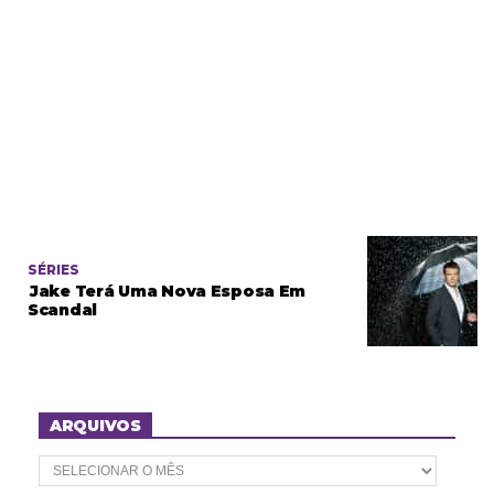
SÉRIES
Jake Terá Uma Nova Esposa Em
Scandal
ARQUIVOS
A
r