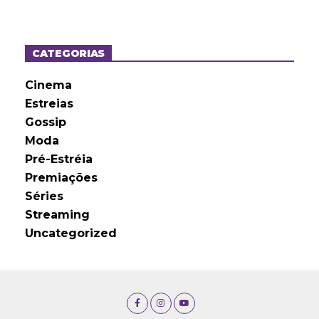
q
u
i
v
o
CATEGORIAS
s
Cinema
Estreias
Gossip
Moda
Pré-Estréia
Premiações
Séries
Streaming
Uncategorized