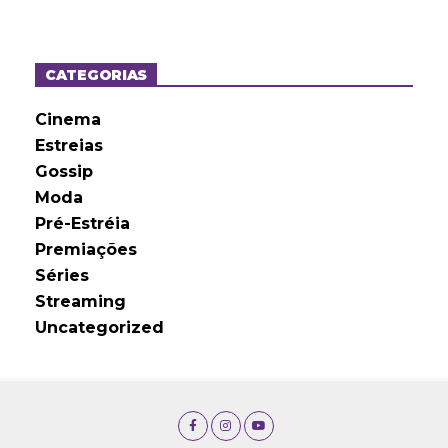
q
u
i
v
o
CATEGORIAS
s
Cinema
Estreias
Gossip
Moda
Pré-Estréia
Premiações
Séries
Streaming
Uncategorized