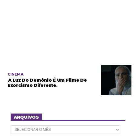
CINEMA
A Luz Do Demônio É Um Filme De
Exorcismo Diferente.
ARQUIVOS
A
r