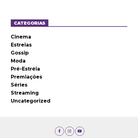
q
u
i
v
o
CATEGORIAS
s
Cinema
Estreias
Gossip
Moda
Pré-Estréia
Premiações
Séries
Streaming
Uncategorized