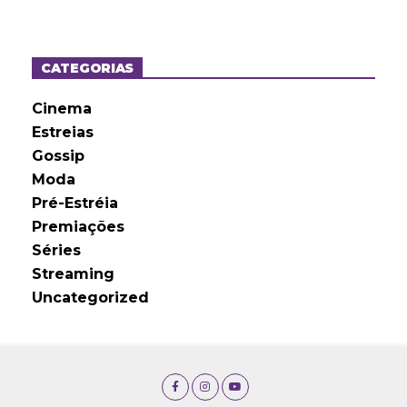
q
u
i
v
o
CATEGORIAS
s
Cinema
Estreias
Gossip
Moda
Pré-Estréia
Premiações
Séries
Streaming
Uncategorized