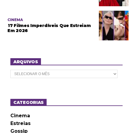
CINEMA
17 Filmes Imperdíveis Que Estreiam
Em 2026
ARQUIVOS
A
r
q
u
i
v
o
CATEGORIAS
s
Cinema
Estreias
Gossip