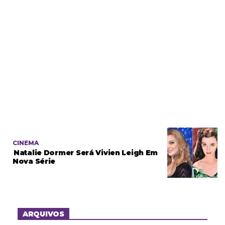
CINEMA
Natalie Dormer Será Vivien Leigh Em
Nova Série
ARQUIVOS