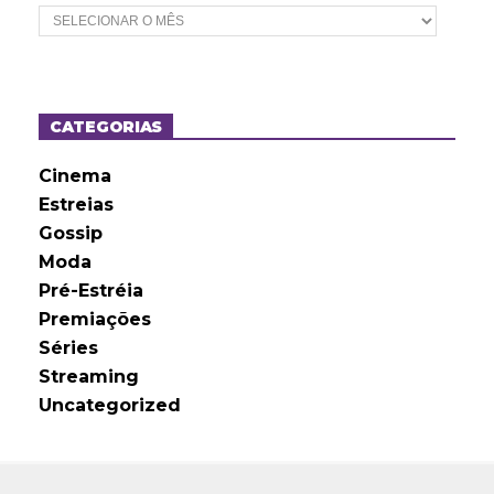
A
r
q
u
i
v
o
CATEGORIAS
s
Cinema
Estreias
Gossip
Moda
Pré-Estréia
Premiações
Séries
Streaming
Uncategorized