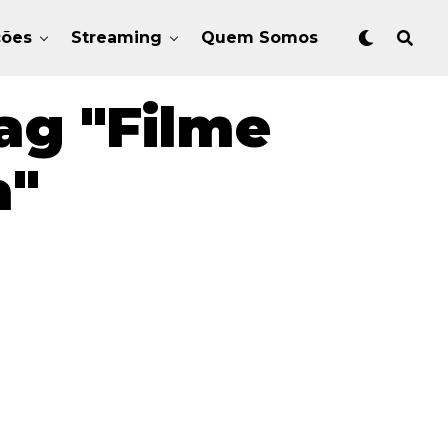
ções
Streaming
Quem Somos
ag "Filme
a"