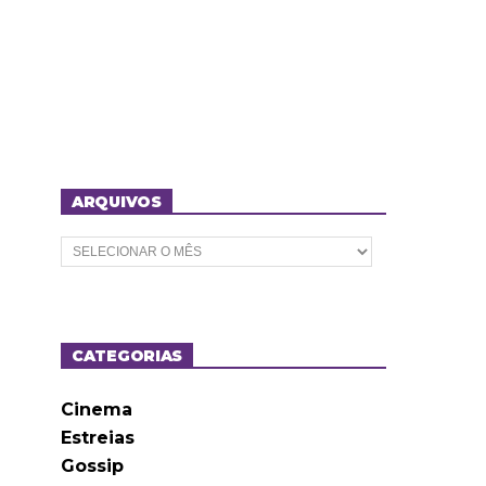
ARQUIVOS
A
r
q
u
i
v
o
CATEGORIAS
s
Cinema
Estreias
Gossip