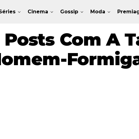
Séries
Cinema
Gossip
Moda
Premia
 Posts Com A T
omem-Formig