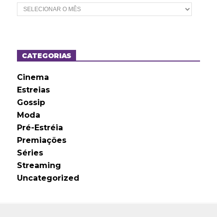
A
r
q
u
i
v
o
CATEGORIAS
s
Cinema
Estreias
Gossip
Moda
Pré-Estréia
Premiações
Séries
Streaming
Uncategorized