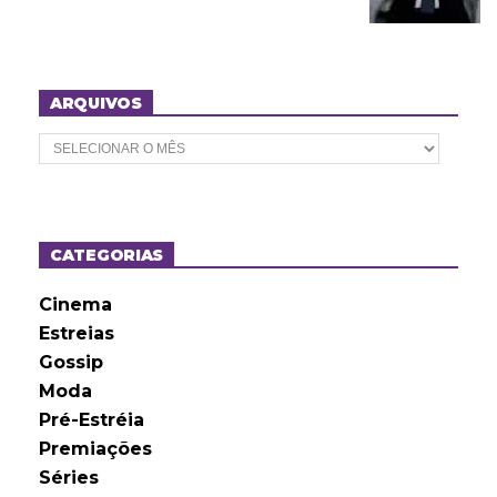
ARQUIVOS
A
r
q
u
i
v
o
CATEGORIAS
s
Cinema
Estreias
Gossip
Moda
Pré-Estréia
Premiações
Séries