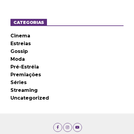
q
u
i
v
o
CATEGORIAS
s
Cinema
Estreias
Gossip
Moda
Pré-Estréia
Premiações
Séries
Streaming
Uncategorized