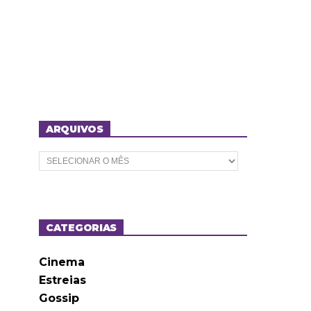
ARQUIVOS
A
r
q
u
i
v
o
CATEGORIAS
s
Cinema
Estreias
Gossip