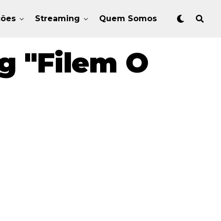
ções
Streaming
Quem Somos
g "Filem O