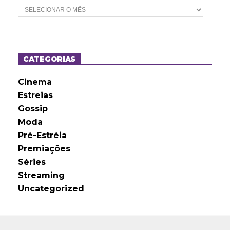
A
r
q
u
i
v
o
CATEGORIAS
s
Cinema
Estreias
Gossip
Moda
Pré-Estréia
Premiações
Séries
Streaming
Uncategorized